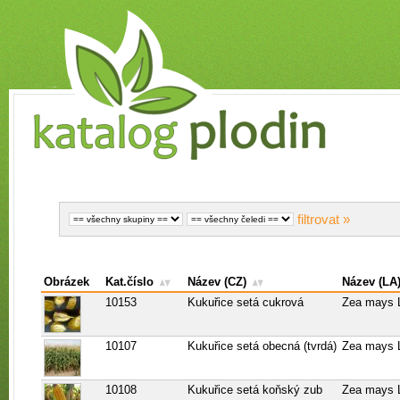
Obrázek
Kat.číslo
Název (CZ)
Název (LA
10153
Kukuřice setá cukrová
Zea mays L
10107
Kukuřice setá obecná (tvrdá)
Zea mays L
10108
Kukuřice setá koňský zub
Zea mays L