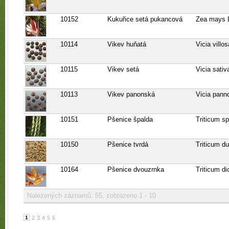
10152
Kukuřice setá pukancová
Zea mays L
10114
Vikev huňatá
Vicia villo
10115
Vikev setá
Vicia sativ
10113
Vikev panonská
Vicia pann
10151
Pšenice špalda
Triticum sp
10150
Pšenice tvrdá
Triticum d
10164
Pšenice dvouzrnka
Triticum d
Nalezených záznamů: 55, zobrazeno 1 - 10
1
2
3
4
5
6